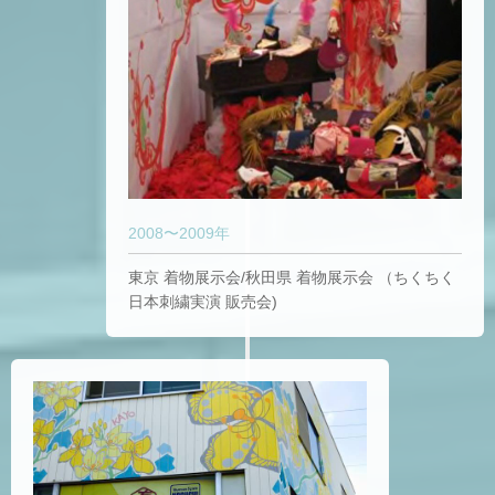
2008〜2009年
東京 着物展示会/秋田県 着物展示会 （ちくちく
日本刺繍実演 販売会)