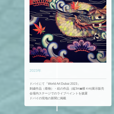
2023年
ドバイにて「World Art Dubai 2023」
刺繍作品（着物）・絵の作品（縦3m✖️横４m)展示販売
会場内ステージでのライブペイントを披露
ドバイの現地の新聞に掲載